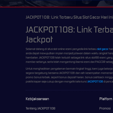
JACKPOT108: Link Terbaru Situs Slot Gacor Hari 
JACKPOT108: Link Terba
Jackpot
Selamat datang di situs slot online resmi penyedia link terbaru
slot gacor
har
anda dapat mewujudkan impian menjadi jutawan dalam waktu singkat hanya d
hambatan. JACKPOT108 telah terbukti sebagai link situs slot88 resmi yan
member setianya, serta telah mengantongi lisensi resmi dari PAGCOR sebag
Untuk menghadirkan pengalaman bermain tingkat tinggi, kami juga beker
segera bergabung bersama JACKPOT108 dan raih kesempatan memenangkan h
promo bonus terbaik, seperti bonus deposit harian, bonus cashback ming
praktis kapan saja cukup dengan mengetik kata kunci
JACKPOT108
di penca
Kebijaksanaan
Platform
Tentang JACKPOT108
Promosi