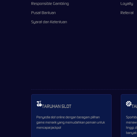
Responsible Gambling
Loyalty
Pusat Bantuan
Referral
Syarat dan Ketentuan
TARUHAN SLOT
TA
Penyedia slot online dengan beragam pilihan
Sportsb
game menarik yang memudahkan pemain untuk
menawar
mencapai jackpot
tinggi,
banyak 