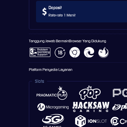
Deposit
Rata-rata 1 Menit
Tanggung Jawab Bermain
Browser Yang Didukung
Platform Penyedia Layanan
Slots