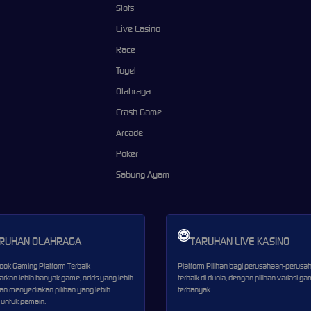
Slots
Live Casino
Race
Togel
Olahraga
Crash Game
Arcade
Poker
Sabung Ayam
RUHAN OLAHRAGA
TARUHAN LIVE KASINO
ook Gaming Platform Terbaik
Platform Pilihan bagi perusahaan-perusa
kan lebih banyak game, odds yang lebih
terbaik di dunia, dengan pilihan variasi g
 dan menyediakan pilihan yang lebih
terbanyak
untuk pemain.