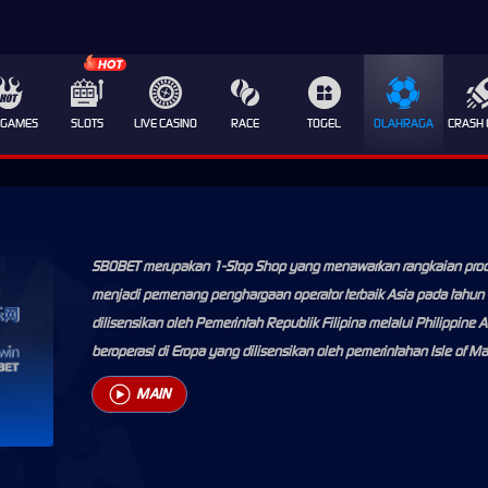
 GAMES
SLOTS
LIVE CASINO
RACE
TOGEL
OLAHRAGA
CRASH
SBOBET merupakan 1-Stop Shop yang menawarkan rangkaian prod
menjadi pemenang penghargaan operator terbaik Asia pada tahun
dilisensikan oleh Pemerintah Republik Filipina melalui Philippi
beroperasi di Eropa yang dilisensikan oleh pemerintahan Isle of Ma
MAIN