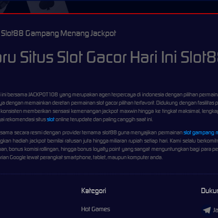
Ini Slot88 Gampang Menang Jackpot
ru Situs Slot Gacor Hari Ini S
i ini bersama JACKPOT108 yang merupakan agen terpercaya di indonesia dengan pilihan perma
engan memainkan deretan permainan slot gacor pilihan terfavorit. Didukung dengan fasilitas pel
g konsisten memberikan sensasi kemenangan jackpot maxwin hingga ke tingkat maksimal, lengka
ai rekomendasi situs
slot
online terupdate dan paling canggih saat ini.
ja sama secara resmi dengan provider ternama slot88 guna menyajikan permainan
slot gampang
adiah jackpot bernilai ratusan juta hingga miliaran rupiah setiap hari. Kami selalu berko
guan, bonus komisi rollingan, hingga bonus loyalty point yang sangat menguntungkan bagi para
rian Google lewat perangkat smartphone, tablet, maupun komputer anda.
Kategori
Duku
Hot Games
J