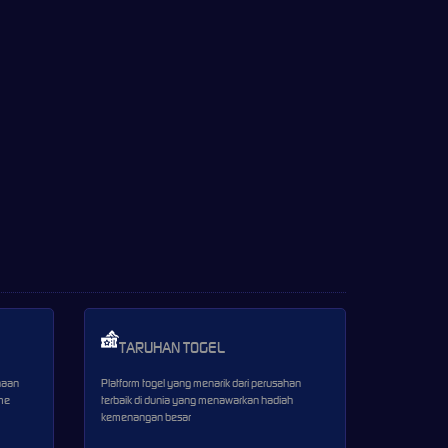
TARUHAN TOGEL
haan
Platform togel yang menarik dari perusahan
ame
terbaik di dunia yang menawarkan hadiah
kemenangan besar