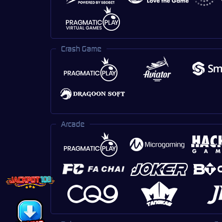
Crash Game
Arcade