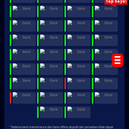
Tap Saya!
* Selama bank maintenance dan bank offline deposit dan penarikan tidak dapat