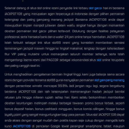
Selamat datang di situs slot online resmi penyedia link terbaru
slot gacor
hari ini bersama
JACKPOT108 yang merupakan agen terpercaya di indonesia dengan pilihan permainan
terlengkap dan paling gampang menang jackpot. Bersama JACKPOT108 anda dapat
mewujudkan impian menjadi jutawan dalam waktu singkat hanya dengan memainkan
deretan permainan slot gacor pilihan terfavorit. Didukung dengan fasilitas pelayanan
profesional, serta transaksi bank dan e-wallet 24 jam online tanpa hambatan. JACKPOT108
telah terbukti sebagai link situs slot88 resmi yang konsisten memberikan sensasi
kemenangan jackpot maxwin hingga ke tingkat maksimal, lengkap dengan ketersediaan
fitur VIP paling mutakhir untuk memanjakan seluruh member setianya, serta telah
mengantongi lisensi resmi dari PAGCOR sebagai rekomendasi situs
slot
online terupdate
dan paling canggih saat ini.
Untuk menghadirkan pengalaman bermain tingkat tinggi, kami juga bekerja sama secara
resmi dengan provider ternama slot88 guna menyajikan permainan
slot gampang menang
dengan persentase winrate mencapai 99.8%. Jadi jangan ragu lagi, segera bergabung
bersama JACKPOT108 dan raih kesempatan memenangkan hadiah jackpot bernilai
ratusan juta hingga miliaran rupiah setiap hari. Kami selalu berkomitmen memberikan
deretan keuntungan melimpah melalui berbagai tawaran promo bonus terbaik, seperti
bonus deposit harian, bonus cashback mingguan, bonus komisi rollingan, hingga bonus
loyalty point yang sangat menguntungkan bagi para pemain. Situs slot JACKPOT108 dapat
anda akses dengan sangat mudah dan praktis kapan saja cukup dengan mengetik kata
kunci
JACKPOT108
di pencarian Google lewat perangkat smartphone, tablet, maupun