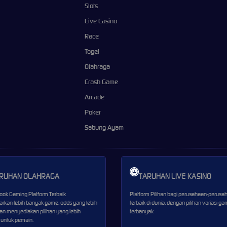
Slots
Live Casino
Race
Togel
Olahraga
Crash Game
Arcade
Poker
Sabung Ayam
RUHAN OLAHRAGA
TARUHAN LIVE KASINO
ook Gaming Platform Terbaik
Platform Pilihan bagi perusahaan-perusa
kan lebih banyak game, odds yang lebih
terbaik di dunia, dengan pilihan variasi g
 dan menyediakan pilihan yang lebih
terbanyak
untuk pemain.