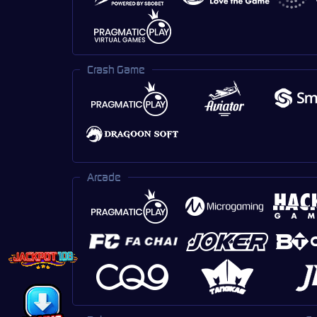
Crash Game
Arcade