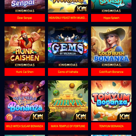
Dear Senpai
HEAVENLY FEAST WITH WUKONG
Hippo Splash
Hunk Cai Shen
Gems of Valhalla
Gold Rush Bonanza
WILD WITCH SUGAR BONANZA
MAYA TEMPLE OF FORTUNE
TOMYUM BONANZA