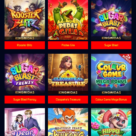
Rooster Blitz
Pedas Gila
Sugar Blast
Sugar Blast Frenzy
Cleopatra's Treasure
Colour Game Mega Bonus