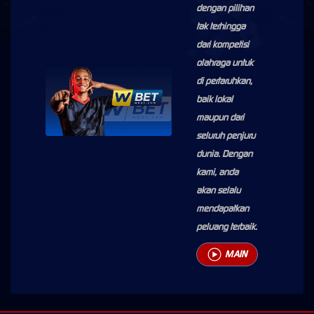
dengan pilihan
tak terhingga
dari kompetisi
olahraga untuk
di pertaruhkan,
baik lokal
maupun dari
seluruh penjuru
dunia. Dengan
kami, anda
akan selalu
mendapatkan
peluang terbaik.
MAIN