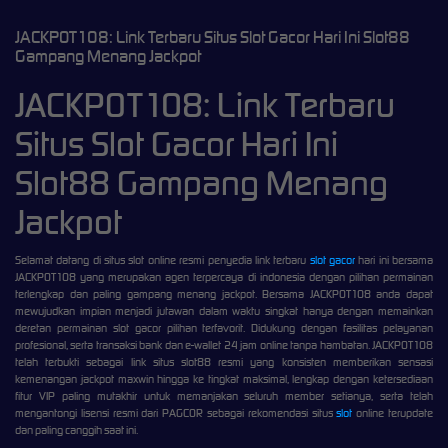
JACKPOT108: Link Terbaru Situs Slot Gacor Hari Ini Slot88
Gampang Menang Jackpot
JACKPOT108: Link Terbaru
Situs Slot Gacor Hari Ini
Slot88 Gampang Menang
Jackpot
Selamat datang di situs slot online resmi penyedia link terbaru
slot gacor
hari ini bersama
JACKPOT108 yang merupakan agen terpercaya di indonesia dengan pilihan permainan
terlengkap dan paling gampang menang jackpot. Bersama JACKPOT108 anda dapat
mewujudkan impian menjadi jutawan dalam waktu singkat hanya dengan memainkan
deretan permainan slot gacor pilihan terfavorit. Didukung dengan fasilitas pelayanan
profesional, serta transaksi bank dan e-wallet 24 jam online tanpa hambatan. JACKPOT108
telah terbukti sebagai link situs slot88 resmi yang konsisten memberikan sensasi
kemenangan jackpot maxwin hingga ke tingkat maksimal, lengkap dengan ketersediaan
fitur VIP paling mutakhir untuk memanjakan seluruh member setianya, serta telah
mengantongi lisensi resmi dari PAGCOR sebagai rekomendasi situs
slot
online terupdate
dan paling canggih saat ini.