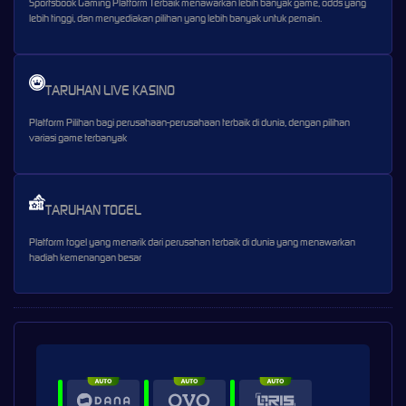
Sportsbook Gaming Platform Terbaik menawarkan lebih banyak game, odds yang
lebih tinggi, dan menyediakan pilihan yang lebih banyak untuk pemain.
TARUHAN LIVE KASINO
Platform Pilihan bagi perusahaan-perusahaan terbaik di dunia, dengan pilihan
variasi game terbanyak
TARUHAN TOGEL
Platform togel yang menarik dari perusahan terbaik di dunia yang menawarkan
hadiah kemenangan besar