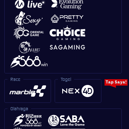
Race
Togel
Tap Saya!
Olahraga