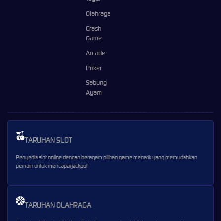
Olahraga
Crash
Game
Arcade
Poker
Sabung
Ayam
TARUHAN SLOT
Penyedia slot online dengan beragam pilihan game menarik yang memudahkan
pemain untuk mencapai jackpot
TARUHAN OLAHRAGA