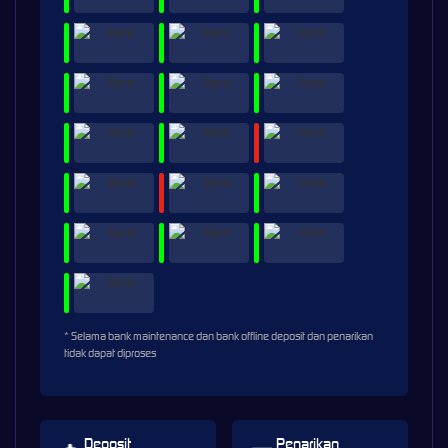
* Selama bank maintenance dan bank offline deposit dan penarikan
tidak dapat diproses
Deposit
Penarikan