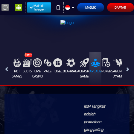
Main di
MASUK
DAFTAR
Telegram
HOT
SLOTS
LIVE
RACE
TOGEL
OLAHRAGA
CRASH
ARCADE
POKER
SABUNG
PROMO
GAMES
CASINO
GAME
AYAM
MM Tangkas
adalah
permainan
yang paling