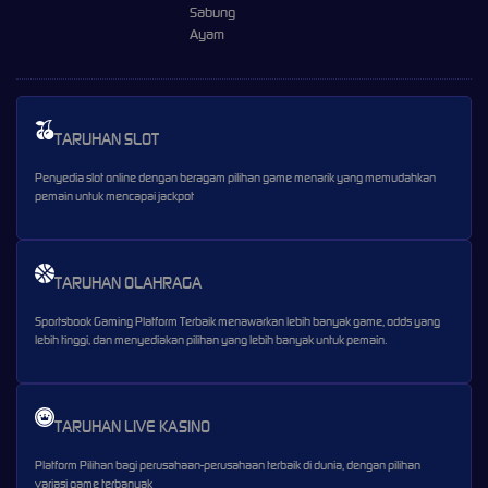
Sabung
Ayam
TARUHAN SLOT
Penyedia slot online dengan beragam pilihan game menarik yang memudahkan
pemain untuk mencapai jackpot
TARUHAN OLAHRAGA
Sportsbook Gaming Platform Terbaik menawarkan lebih banyak game, odds yang
lebih tinggi, dan menyediakan pilihan yang lebih banyak untuk pemain.
TARUHAN LIVE KASINO
Platform Pilihan bagi perusahaan-perusahaan terbaik di dunia, dengan pilihan
variasi game terbanyak