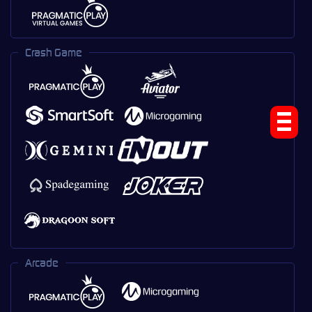
Crash Game
Arcade