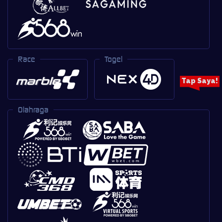
Race
Togel
Tap Saya!
Olahraga