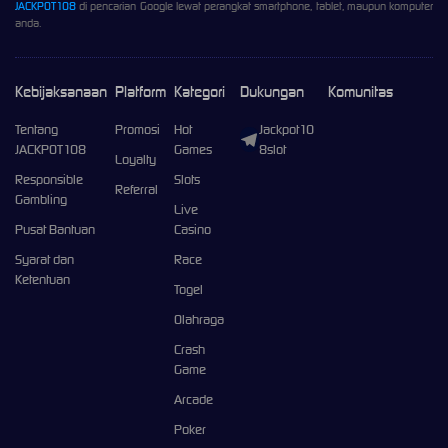
JACKPOT108
di pencarian Google lewat perangkat smartphone, tablet, maupun komputer
anda.
Kebijaksanaan
Platform
Kategori
Dukungan
Komunitas
Tentang
Promosi
Hot
Jackpot10
JACKPOT108
Games
8slot
Loyalty
Responsible
Slots
Referral
Gambling
Live
Pusat Bantuan
Casino
Syarat dan
Race
Ketentuan
Togel
Olahraga
Crash
Game
Arcade
Poker