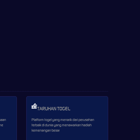
TARUHAN TOGEL
haan
Platform togel yang menarik dari perusahan
ame
terbaik di dunia yang menawarkan hadiah
kemenangan besar