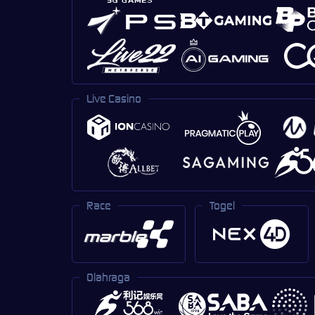
Live Casino
Race
Togel
Olahraga