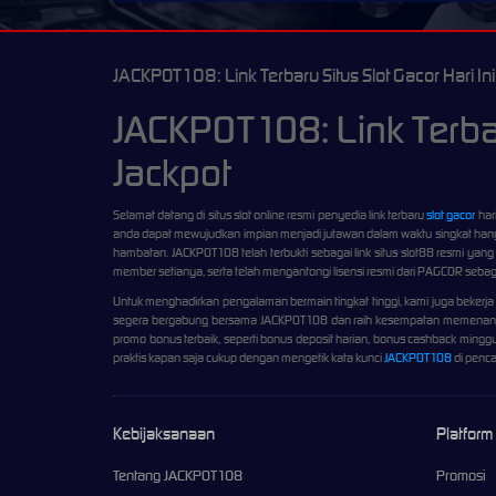
JACKPOT108: Link Terbaru Situs Slot Gacor Hari 
JACKPOT108: Link Terba
Jackpot
Selamat datang di situs slot online resmi penyedia link terbaru
slot gacor
har
anda dapat mewujudkan impian menjadi jutawan dalam waktu singkat hanya d
hambatan. JACKPOT108 telah terbukti sebagai link situs slot88 resmi yan
member setianya, serta telah mengantongi lisensi resmi dari PAGCOR sebag
Untuk menghadirkan pengalaman bermain tingkat tinggi, kami juga beker
segera bergabung bersama JACKPOT108 dan raih kesempatan memenangkan h
promo bonus terbaik, seperti bonus deposit harian, bonus cashback ming
praktis kapan saja cukup dengan mengetik kata kunci
JACKPOT108
di penca
Kebijaksanaan
Platform
Tentang JACKPOT108
Promosi