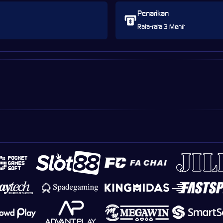
Penarikan
Rata-rata 3 Menit