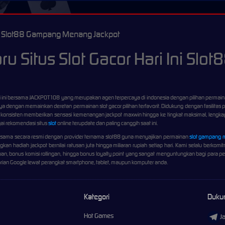
Ini Slot88 Gampang Menang Jackpot
ru Situs Slot Gacor Hari Ini S
i ini bersama JACKPOT108 yang merupakan agen terpercaya di indonesia dengan pilihan perma
engan memainkan deretan permainan slot gacor pilihan terfavorit. Didukung dengan fasilitas pel
g konsisten memberikan sensasi kemenangan jackpot maxwin hingga ke tingkat maksimal, lengka
ai rekomendasi situs
slot
online terupdate dan paling canggih saat ini.
ja sama secara resmi dengan provider ternama slot88 guna menyajikan permainan
slot gampang
adiah jackpot bernilai ratusan juta hingga miliaran rupiah setiap hari. Kami selalu berko
guan, bonus komisi rollingan, hingga bonus loyalty point yang sangat menguntungkan bagi para
rian Google lewat perangkat smartphone, tablet, maupun komputer anda.
Kategori
Duku
Hot Games
J