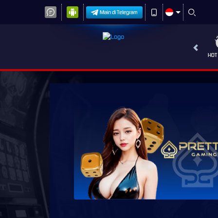
Main di Telegram
HOT