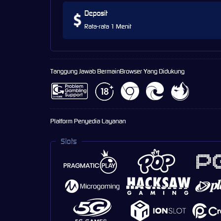
Deposit
Rata-rata 1 Menit
Tanggung Jawab Bermain
Browser Yang Didukung
Platform Penyedia Layanan
Slots