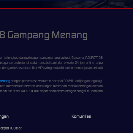
lot88 Gampang Menang
inan terlengkap dan paling gampang menang jackpot. Bersama JACKPOT108
ayanan profesional, serta transaksi bank dan e-wallet 24 jam online tanpa
p dengan ketersediaan fitur VIP paling mutakhir untuk memanjakan seluruh
 menang
dengan persentase winrate mencapai 99.8%. Jadi jangan ragu lagi,
mitmen memberikan deretan keuntungan melimpah melalui berbagai tawaran
 pemain. Situs slot JACKPOT108 dapat anda akses dengan sangat mudah dan
ngan
Komunitas
ackpot108slot