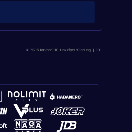
©2026 Jackpot108. Hak cipta dilindungi | 18+