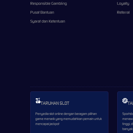
Responsible Gambling
Loyalty
Pusat Bantuan
Referral
Syarat dan Ketentuan
TARUHAN SLOT
TA
Penyedia slot online dengan beragam pilihan
Sportsb
game menarik yang memudahkan pemain untuk
menawar
mencapai jackpot
tinggi,
banyak 