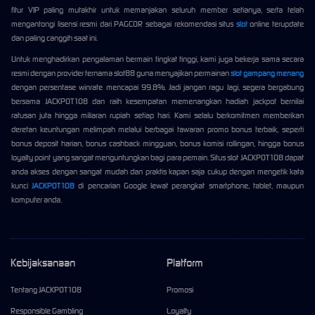
fitur VIP paling mutakhir untuk memanjakan seluruh member setianya, serta telah
mengantongi lisensi resmi dari PAGCOR sebagai rekomendasi situs
slot
online terupdate
dan paling canggih saat ini.
Untuk menghadirkan pengalaman bermain tingkat tinggi, kami juga bekerja sama secara
resmi dengan provider ternama slot88 guna menyajikan permainan
slot gampang menang
dengan persentase winrate mencapai 99.8%. Jadi jangan ragu lagi, segera bergabung
bersama JACKPOT108 dan raih kesempatan memenangkan hadiah jackpot bernilai
ratusan juta hingga miliaran rupiah setiap hari. Kami selalu berkomitmen memberikan
deretan keuntungan melimpah melalui berbagai tawaran promo bonus terbaik, seperti
bonus deposit harian, bonus cashback mingguan, bonus komisi rollingan, hingga bonus
loyalty point yang sangat menguntungkan bagi para pemain. Situs slot JACKPOT108 dapat
anda akses dengan sangat mudah dan praktis kapan saja cukup dengan mengetik kata
kunci
JACKPOT108
di pencarian Google lewat perangkat smartphone, tablet, maupun
komputer anda.
Kebijaksanaan
Platform
Tentang JACKPOT108
Promosi
Responsible Gambling
Loyalty