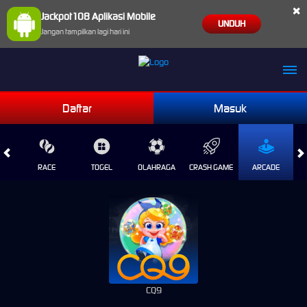
×
Jackpot108 Aplikasi Mobile
UNDUH
Jangan tampilkan lagi hari ini
Daftar
Masuk
SINO
RACE
TOGEL
OLAHRAGA
CRASH GAME
ARCADE
CQ9