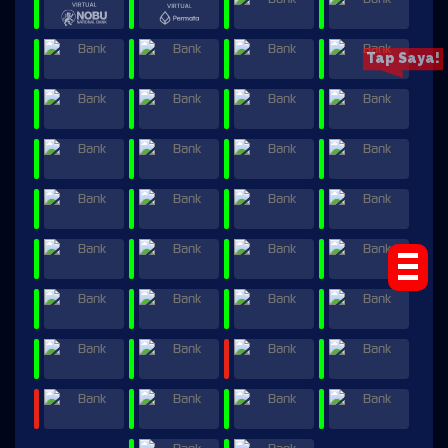
Tap Saya!